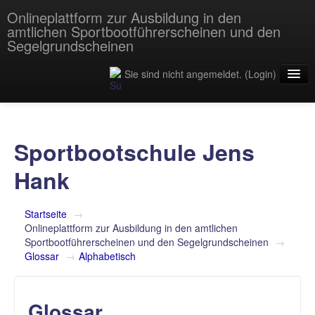
Onlineplattform zur Ausbildung in den
amtlichen Sportbootführerscheinen und den
Segelgrundscheinen
Sie sind nicht angemeldet. (
Login
)
Startseite
Verschiedenes
Sportbootschule Jens
Hank
SBF-Binnen
Startseite
→
Onlineplattform zur Ausbildung in den amtlichen
Sportbootführerscheinen und den Segelgrundscheinen
→
SBF-See
Glossar
→
Alphabetisch
Glossar
Funk