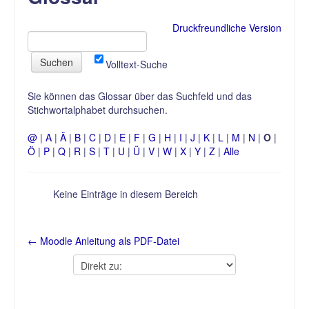
Druckfreundliche Version
SKS
Volltext-Suche
Sicherheit
Sie können das Glossar über das Suchfeld und das
Stichwortalphabet durchsuchen.
Grundscheine des VDS
@
|
A
|
Ä
|
B
|
C
|
D
|
E
|
F
|
G
|
H
|
I
|
J
|
K
|
L
|
M
|
N
|
O
|
Ö
|
P
|
Q
|
R
|
S
|
T
|
U
|
Ü
|
V
|
W
|
X
|
Y
|
Z
|
Alle
Wasserwacht
Keine Einträge in diesem Bereich
← Moodle Anleitung als PDF-Datei
Direkt
zu: